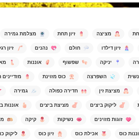
חת
מציצה
זיון תחת
מצלמת גמירה
זיון דילדו
חולם
נהנים
זיון רג
רה
יניקה
שפשוף
אוננות
מאו
נשית
השפרצה
כוס מזוינת
מזדיינים 
מציצת זין
חדירה כפולה
גמירה
ליקוק ביצים
מציצת ביצים
אוננות ב
זוגות מזוינים
נשיקות
קיקה
מז
ננות כוס
אכילת כוס
זיון כוס
ליקוק כו