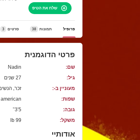
שלח את הטיפ
פרופיל
תמונות
38
סרטים
3
פרטי הדוגמנית
שם:
Nadin
גיל:
27 שנים
מעוניין ב-:
זכר, הנשים
שפות:
american
גובה:
5'3"
משקל:
99 lb
אודותיי