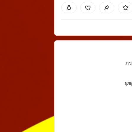
נית
ווקזי