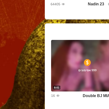
Nadin 23
64405
999 אסימונים
8:01
Double BJ MI
16