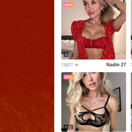
בחינם
1
Nadin 27
71877
בחינם
1