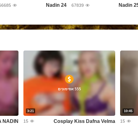
Nadin 24
Nadin 2
66685
67839
555 אסימונים
3:21
10:45
A NADIN
Cosplay Kiss Dafna Velma
15
15