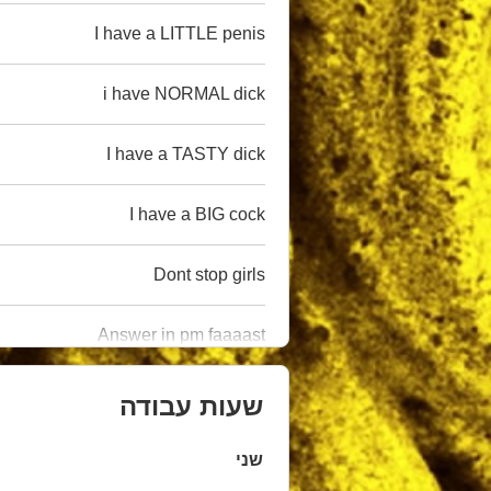
I have a LITTLE penis
i have NORMAL dick
I have a TASTY dick
I have a BIG cock
Dont stop girls
Answer in pm faaaast
שעות עבודה
שני