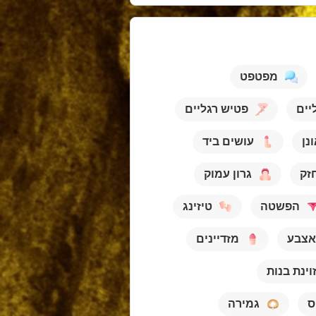
מפטפט
ליים
פטיש רגליים
נן
עושים ביד
חזק
גרון עמוק
הפשטה
טיזינג
אצבע
מזדיינים
וינת בנות
ס
גמירה