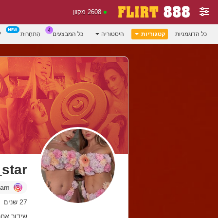
2608 מקוון
כל הדוגמניות
קטגוריות
היסטוריה
כל המבצעים
הִתחָרוּת
P
star
ram
27 שנים
שידור אחרון: 02.08.26